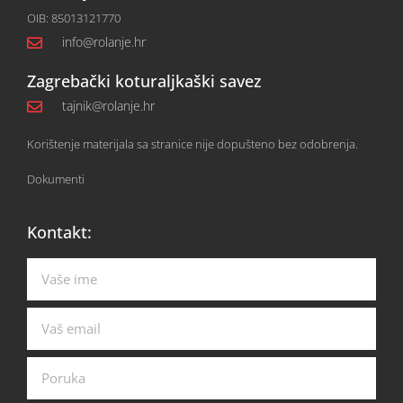
OIB: 85013121770
info@rolanje.hr
Zagrebački koturaljkaški savez
tajnik@rolanje.hr
Korištenje materijala sa stranice nije dopušteno bez odobrenja.
Dokumenti
Kontakt: