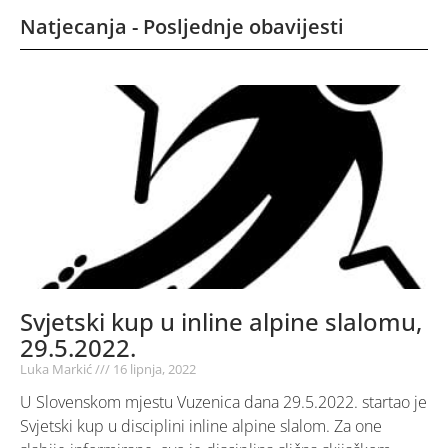
Natjecanja - Posljednje obavijesti
Svjetski kup u inline alpine slalomu,
29.5.2022.
Luka Markić
16 lipnja, 2022
U Slovenskom mjestu Vuzenica dana 29.5.2022. startao je
Svjetski kup u disciplini inline alpine slalom. Za one