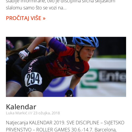
slabije informirane, ovo je disciplina slična skijaškom
slalomu samo što se vozi na
PROČITAJ VIŠE »
Kalendar
Luka Markić
23 ožujka, 2018
Natjecanja KALENDAR 2019. SVE DISCIPLINE – SVJETSKO
PRVENSTVO – ROLLER GAMES 30.6.-14.7. Barcelona,