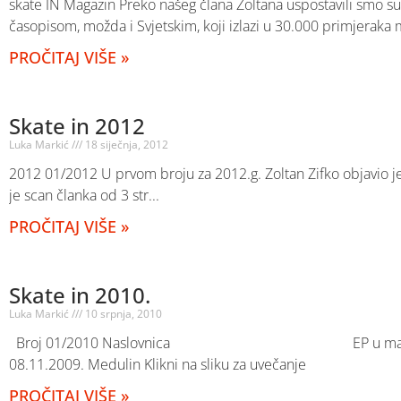
skate IN Magazin Preko našeg člana Zoltana uspostavili smo s
časopisom, možda i Svjetskim, koji izlazi u 30.000 primjeraka m
PROČITAJ VIŠE »
Skate in 2012
Luka Markić
18 siječnja, 2012
2012 01/2012 U prvom broju za 2012.g. Zoltan Zifko objavio je
je scan članka od 3 str
PROČITAJ VIŠE »
Skate in 2010.
Luka Markić
10 srpnja, 2010
Broj 01/2010 Naslovnica EP u marat
08.11.2009. Medulin Klikni na sliku za uvečanj
PROČITAJ VIŠE »