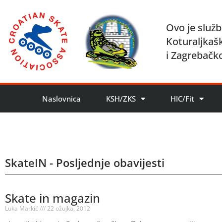
Ovo je služb
Koturaljkaš
i Zagrebačk
Naslovnica
KSH/ZKS
HIC/Fit
SkateIN - Posljednje obavijesti
Skate in magazin
Luka Markić
22 ožujka, 2012