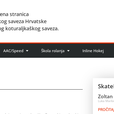
ena stranica
kog saveza Hrvatske
og koturaljkaškog saveza.
AAC/Speed
Škola rolanja
Inline Hokej
SkateI
Zoltan
Luka Mark
PROČITAJ