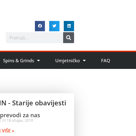
Spins & Grinds
Umjetničko
FAQ
N - Starije obavijesti
 prevodi za nas
ić
18 ožujka, 2010
 VIŠE »