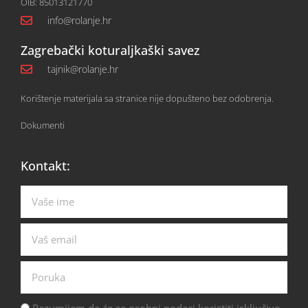
OIB: 85013121770
info@rolanje.hr
Zagrebački koturaljkaški savez
tajnik@rolanje.hr
Korištenje materijala sa stranice nije dopušteno bez odobrenja.
Dokumenti
Kontakt:
Razumijem da će se osobni podaci koristiti isključivo