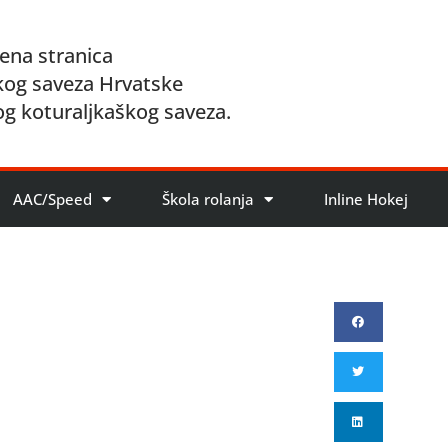
ena stranica
kog saveza Hrvatske
og koturaljkaškog saveza.
AAC/Speed
Škola rolanja
Inline Hokej