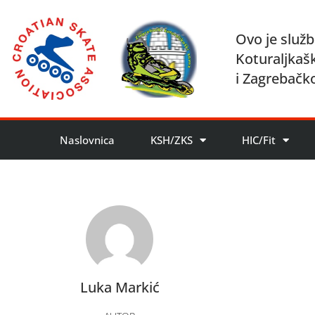
Ovo je služb
Koturaljkaš
i Zagrebačk
Naslovnica
KSH/ZKS
HIC/Fit
Luka Markić