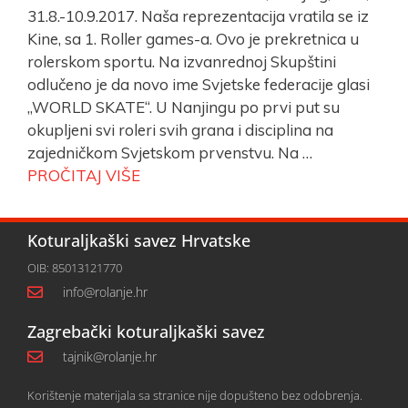
31.8.-10.9.2017. Naša reprezentacija vratila se iz
Kine, sa 1. Roller games-a. Ovo je prekretnica u
rolerskom sportu. Na izvanrednoj Skupštini
odlučeno je da novo ime Svjetske federacije glasi
„WORLD SKATE“. U Nanjingu po prvi put su
okupljeni svi roleri svih grana i disciplina na
zajedničkom Svjetskom prvenstvu. Na …
PROČITAJ VIŠE
Koturaljkaški savez Hrvatske
OIB: 85013121770
info@rolanje.hr
Zagrebački koturaljkaški savez
tajnik@rolanje.hr
Korištenje materijala sa stranice nije dopušteno bez odobrenja.