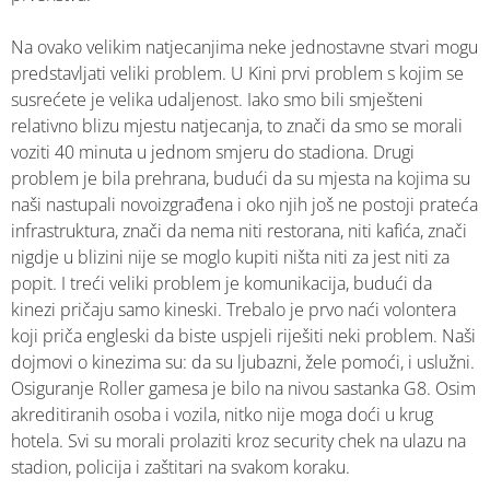
Na ovako velikim natjecanjima neke jednostavne stvari mogu
predstavljati veliki problem. U Kini prvi problem s kojim se
susrećete je velika udaljenost. Iako smo bili smješteni
relativno blizu mjestu natjecanja, to znači da smo se morali
voziti 40 minuta u jednom smjeru do stadiona. Drugi
problem je bila prehrana, budući da su mjesta na kojima su
naši nastupali novoizgrađena i oko njih još ne postoji prateća
infrastruktura, znači da nema niti restorana, niti kafića, znači
nigdje u blizini nije se moglo kupiti ništa niti za jest niti za
popit. I treći veliki problem je komunikacija, budući da
kinezi pričaju samo kineski. Trebalo je prvo naći volontera
koji priča engleski da biste uspjeli riješiti neki problem. Naši
dojmovi o kinezima su: da su ljubazni, žele pomoći, i uslužni.
Osiguranje Roller gamesa je bilo na nivou sastanka G8. Osim
akreditiranih osoba i vozila, nitko nije moga doći u krug
hotela. Svi su morali prolaziti kroz security chek na ulazu na
stadion, policija i zaštitari na svakom koraku.