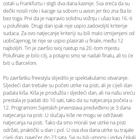
ostali u Frankfurtu i stigli dva dana kasnije. Sva sreća da su
dečki nosili role i kacige sa sobom u avion jer tko zna šta bi
bez toga. Prvi da je napravio solidnu vožnju i ušao kao 16.-ti
u polufinale. Drugi dan ipak nije uspio zadovoljiti kriterije
sudaca. Za ovo natjecanje kriteriji su bili malo izmijenjeni od
uobičajenog, te nije se uspio plasirati u finale, među 12
najboljih. Tin je završio svoj nastup na 20.-tom mjestu.
Polufinale je bilo cilj, a potajno smo se nadali finalu, ali to će
biti u Barceloni.
Po završetku freestyla slijedilo je spektakularno otvaranje.
Sljedeći dan trebale su početi utrke na pisti, ali je cijeli dan
padala kiša. Kiša je produžila i sljedeći dan, ali na našu sreću
prestala je padati do 10 sati, tako da su natjecanja počela u
12. Programom Svjetskih prvenstava predviđeno je 3 dana
natjecanja na pisti. U slučaju kiše ne mogu se održavati
natjecanja na pisti. Tako da smo morali sve utrke na pisti
održati, praktički u dan i pol. U ova dva dana utrke su trajale
cijeli dan, navečer do 23 sata. Svi su bili umorni i jedva čekali