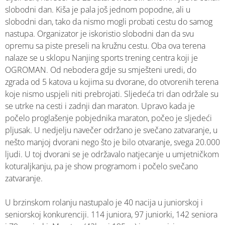
slobodni dan. Kiša je pala još jednom popodne, ali u
slobodni dan, tako da nismo mogli probati cestu do samog
nastupa. Organizator je iskoristio slobodni dan da svu
opremu sa piste preseli na kružnu cestu. Oba ova terena
nalaze se u sklopu Nanjing sports trening centra koji je
OGROMAN. Od nebodera gdje su smješteni uredi, do
zgrada od 5 katova u kojima su dvorane, do otvorenih terena
koje nismo uspjeli niti prebrojati. Sljedeća tri dan održale su
se utrke na cesti i zadnji dan maraton. Upravo kada je
počelo proglašenje pobjednika maraton, počeo je sljedeći
pljusak. U nedjelju navečer održano je svečano zatvaranje, u
nešto manjoj dvorani nego što je bilo otvaranje, svega 20.000
ljudi. U toj dvorani se je održavalo natjecanje u umjetničkom
koturaljkanju, pa je show programom i počelo svečano
zatvaranje.
U brzinskom rolanju nastupalo je 40 nacija u juniorskoj i
seniorskoj konkurenciji. 114 juniora, 97 juniorki, 142 seniora