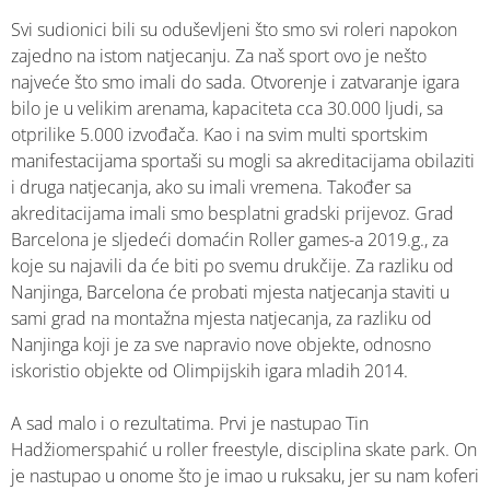
Svi sudionici bili su oduševljeni što smo svi roleri napokon
zajedno na istom natjecanju. Za naš sport ovo je nešto
najveće što smo imali do sada. Otvorenje i zatvaranje igara
bilo je u velikim arenama, kapaciteta cca 30.000 ljudi, sa
otprilike 5.000 izvođača. Kao i na svim multi sportskim
manifestacijama sportaši su mogli sa akreditacijama obilaziti
i druga natjecanja, ako su imali vremena. Također sa
akreditacijama imali smo besplatni gradski prijevoz. Grad
Barcelona je sljedeći domaćin Roller games-a 2019.g., za
koje su najavili da će biti po svemu drukčije. Za razliku od
Nanjinga, Barcelona će probati mjesta natjecanja staviti u
sami grad na montažna mjesta natjecanja, za razliku od
Nanjinga koji je za sve napravio nove objekte, odnosno
iskoristio objekte od Olimpijskih igara mladih 2014.
A sad malo i o rezultatima. Prvi je nastupao Tin
Hadžiomerspahić u roller freestyle, disciplina skate park. On
je nastupao u onome što je imao u ruksaku, jer su nam koferi