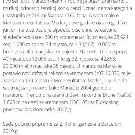
i 79 seniorki. Maraton (42km i 195 m) je organiziran samo u
muškoj, odnosno ženskoj konkurenciji, znači nema kategorija
i nastupilo je 214 muškaraca i 160 žena. A sada malo o
Markovim rezultatima. Marko je ove godine ulazno godište
junior i na pisti vozio je sljedeća discipline ,te ostvario
sljedeće rezultate : 300 m kronometar, 34.mjeso, sa 28,624
sec; 1.000 m sprint, 34.mjesto, sa 1.34,567; 10.000 m
bodovna i eliminacijska, 39. mjesto. Na cesti: 100 m sprint,
40.mjesto, sa 12,098 sec; 1 krug 32.mjesto, sa 42,853;
20.000 m eliminacijska 38.mjesto. U maratonu Marko je
postavio novi državni rekord sa vremenom 1:07.10,370, te je
završio na 124.mjestu. Ovim rezultatom Marko je srušio do
sada najstariji rekord Luke Markić iz 2004.godine u
maratonu. Trenutno najstariji državni rekord je Brune Tkalčić
1.000 m na cesti sa vremenom 1:36,105; sa Europskog
prvenstva iz Nizozemske 2007.g.
Sada počinju pripreme za 2. Roller games-a u Barceloni,
2019.g.