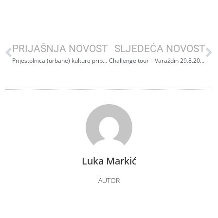
PRIJAŠNJA NOVOST
SLJEDEĆA NOVOST
Prijestolnica (urbane) kulture pripremila ekstremni show uoči 21. Pannonian Challengea
Challenge tour – Varaždin 29.8.2020.
Luka Markić
AUTOR