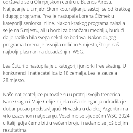
održavalo se u Olimpijskom centru u Buenos Airesu.
Natjecanje u umjetničkom koturaljkanju sastoji se od kratkog
i dugog programa. Prva je nastupala Lorena Čižmek u
kategoriji seniorka inline. Nakon kratkog programa nalazila
se je na 5.mjestu, ali u borbi za brončanu medalju, budući
da je razlika bila svega nekoliko bodova. Nakon dugog
programa Lorena je osvojila odlično 5.mjesto, što je naš
najbolji plasman na dosadašnjim WSG.
Lea Čuturilo nastupila je u kategoriji juniorki free skating. U
konkurenciji natjecateljica iz 18 zemalja, Lea je zauzela
28.mjesto.
Naše natjecateljice putovale su u pratnji svojih trenerica
Ivane Gagro i Maje Celije. Cijela naša delegacija odradila je
dobar posao predstavljajući Hrvatsku u dalekoj Argentini na
vrlo izazovnom natjecanju. Veselimo se sljedećim WSG 2024
u Italiji gdje ćemo biti u većem broju i nadamo se još boljim
rezultatima.