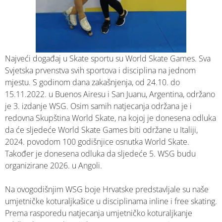
Najveći događaj u Skate sportu su World Skate Games. Sva
Svjetska prvenstva svih sportova i disciplina na jednom
mjestu. S godinom dana zakašnjenja, od 24.10. do
15.11.2022. u Buenos Airesu i San Juanu, Argentina, održano
je 3. izdanje WSG. Osim samih natjecanja održana je i
redovna Skupština World Skate, na kojoj je donesena odluka
da će sljedeće World Skate Games biti održane u Italiji,
2024. povodom 100 godišnjice osnutka World Skate.
Također je donesena odluka da sljedeće 5. WSG budu
organizirane 2026. u Angoli.
Na ovogodišnjim WSG boje Hrvatske predstavljale su naše
umjetničke koturaljkašice u disciplinama inline i free skating.
Prema rasporedu natjecanja umjetničko koturaljkanje