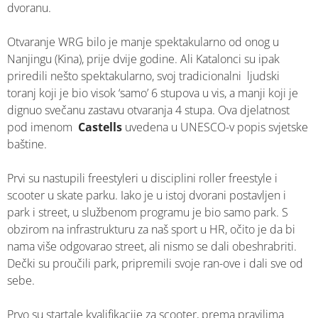
dvoranu.
Otvaranje WRG bilo je manje spektakularno od onog u
Nanjingu (Kina), prije dvije godine. Ali Katalonci su ipak
priredili nešto spektakularno, svoj tradicionalni ljudski
toranj koji je bio visok ‘samo’ 6 stupova u vis, a manji koji je
dignuo svečanu zastavu otvaranja 4 stupa. Ova djelatnost
pod imenom
Castells
uvedena u UNESCO-v popis svjetske
baštine.
Prvi su nastupili freestyleri u disciplini roller freestyle i
scooter u skate parku. Iako je u istoj dvorani postavljen i
park i street, u službenom programu je bio samo park. S
obzirom na infrastrukturu za naš sport u HR, očito je da bi
nama više odgovarao street, ali nismo se dali obeshrabriti.
Dečki su proučili park, pripremili svoje ran-ove i dali sve od
sebe.
Prvo su startale kvalifikacije za scooter, prema pravilima