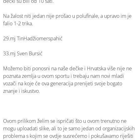
dečki su bili od 10 sati.
Na žalost niti jedan nije prošao u polufinale, a upravo im je
falio 1-2 trika.
29.mj TinHadžiomerspahić
33.mj Sven Bursić
Možemo biti ponosni na naše dečke i Hrvatska više nije ne
poznata zemlja u ovom sportu i trebaju nam novi mladi
vozači na koje će ova generacija prenijeti svoje bogato
znanje i iskustvo.
Ovom prilikom želim se ispričati što u ovom trenutno ne
mogu uploadati slike, ali to je samo jedan od organizacijskih
problema s kojim se ovdje susrećemo i pokušavamo riješiti