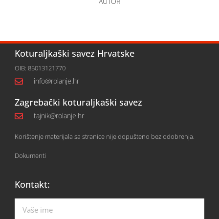
AUTOR
Koturaljkaški savez Hrvatske
OIB: 85013121770
info@rolanje.hr
Zagrebački koturaljkaški savez
tajnik@rolanje.hr
Korištenje materijala sa stranice nije dopušteno bez odobrenja.
Dokumenti
Kontakt: