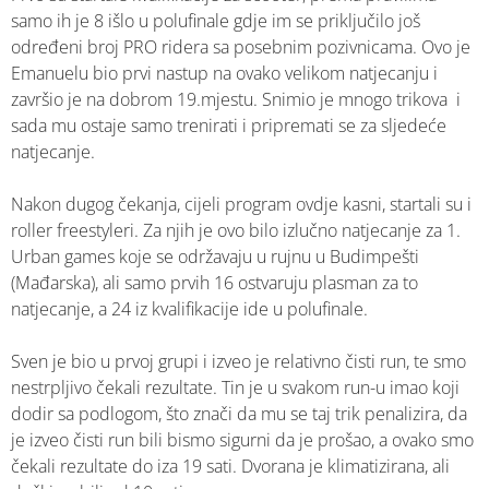
samo ih je 8 išlo u polufinale gdje im se priključilo još
određeni broj PRO ridera sa posebnim pozivnicama. Ovo je
Emanuelu bio prvi nastup na ovako velikom natjecanju i
završio je na dobrom 19.mjestu. Snimio je mnogo trikova i
sada mu ostaje samo trenirati i pripremati se za sljedeće
natjecanje.
Nakon dugog čekanja, cijeli program ovdje kasni, startali su i
roller freestyleri. Za njih je ovo bilo izlučno natjecanje za 1.
Urban games koje se održavaju u rujnu u Budimpešti
(Mađarska), ali samo prvih 16 ostvaruju plasman za to
natjecanje, a 24 iz kvalifikacije ide u polufinale.
Sven je bio u prvoj grupi i izveo je relativno čisti run, te smo
nestrpljivo čekali rezultate. Tin je u svakom run-u imao koji
dodir sa podlogom, što znači da mu se taj trik penalizira, da
je izveo čisti run bili bismo sigurni da je prošao, a ovako smo
čekali rezultate do iza 19 sati. Dvorana je klimatizirana, ali