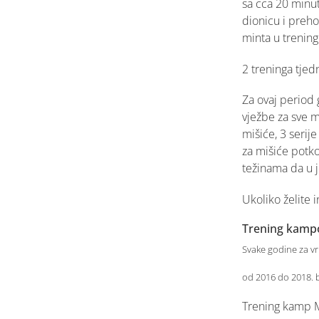
sa cca 20 minu
dionicu i prehod
minta u trening
2 treninga tjed
Za ovaj period 
vježbe za sve m
mišiće, 3 serij
za mišiće potko
težinama da u j
Ukoliko želite 
Trening kamp
Svake godine za v
od 2016 do 2018. b
Trening kamp Ma