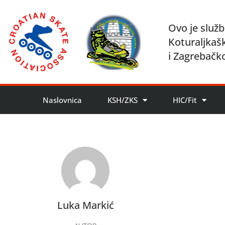
Ovo je služb
Koturaljkaš
i Zagrebačk
Naslovnica
KSH/ZKS
HIC/Fit
Luka Markić