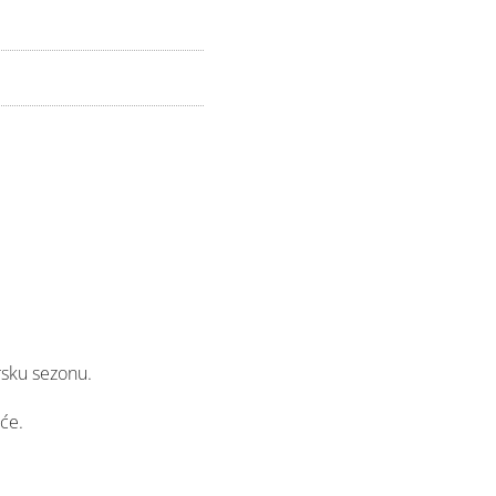
rsku sezonu.
eće.