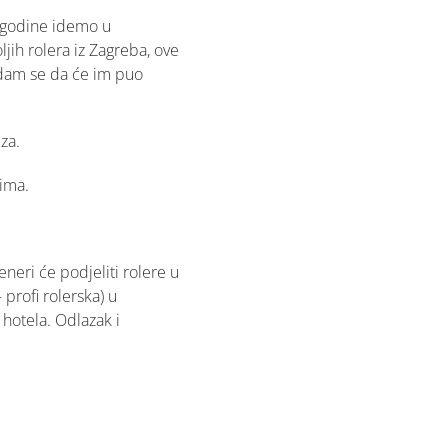
 godine idemo u
jih rolera iz Zagreba, ove
 nadam se da će im puo
iza.
ima.
eneri će podjeliti rolere u
profi rolerska) u
 hotela. Odlazak i