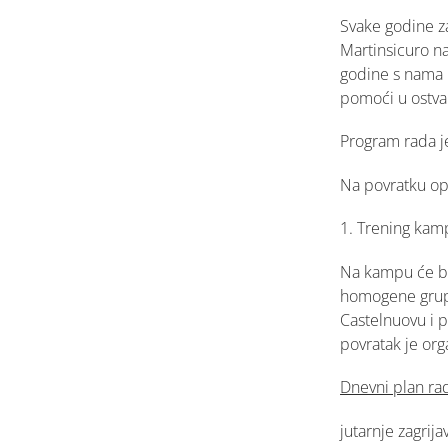
Svake godine z
Martinsicuro na
godine s nama i
pomoći u ostvar
Program rada je u
Na povratku op
1. Trening kam
Na kampu će bit
homogene grupe 
Castelnuovu i p
povratak je org
Dnevni plan ra
jutarnje zagrij