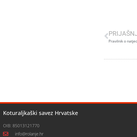
PRIJAŠN
Pravilnik o natj
Koturaljkaški savez Hrvatske
OIB: 85013121770
info@rolanje.hr