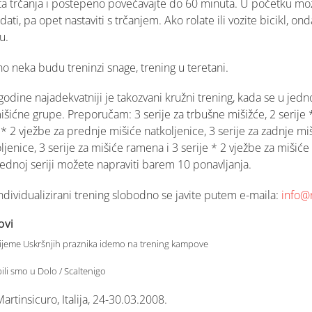
ta trčanja i postepeno povećavajte do 60 minuta. U početku mo
ati, pa opet nastaviti s trčanjem. Ako rolate ili vozite bicikl, o
u.
no neka budu treninzi snage, trening u teretani.
godine najadekvatniji je takozvani kružni trening, kada se u je
išićne grupe. Preporučam: 3 serije za trbušne mišižće, 2 serije 
e * 2 vježbe za prednje mišiće natkoljenice, 3 serije za zadnje miš
ljenice, 3 serije za mišiće ramena i 3 serije * 2 vježbe za mišić
ednoj seriji možete napraviti barem 10 ponavljanja.
individualizirani trening slobodno se javite putem e-maila:
info@r
ovi
rijeme Uskršnjih praznika idemo na trening kampove
ili smo u Dolo / Scaltenigo
rtinsicuro, Italija, 24-30.03.2008.