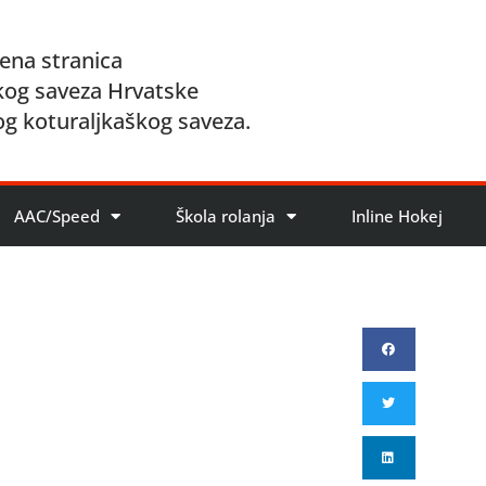
ena stranica
kog saveza Hrvatske
og koturaljkaškog saveza.
AAC/Speed
Škola rolanja
Inline Hokej