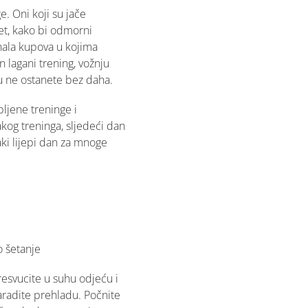
. Oni koji su jače
itet, kako bi odmorni
finala kupova u kojima
 lagani trening, vožnju
ku ne ostanete bez daha.
ljene treninge i
kog treninga, sljedeći dan
vaki lijepi dan za mnoge
o šetanje
esvucite u suhu odjeću i
zaradite prehladu. Počnite