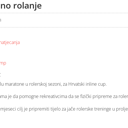
no rolanje
8
natjecanja
amp
C
u maratone u rolerskoj sezoni, za Hrvatski inline cup.
ama je da pomogne rekreativcima da se fizički pripreme za role
jeseci cilj je pripremiti tijelo za jače rolerske treninge u prolj