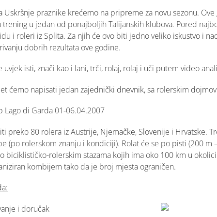
a Uskršnje praznike krećemo na pripreme za novu sezonu. Ove
 trening u jedan od ponajboljih Talijanskih klubova. Pored najbol
du i roleri iz Splita. Za njih će ovo biti jedno veliko iskustvo i
ivanju dobrih rezultata ove godine.
vjek isti, znači kao i lani, trči, rolaj, rolaj i uči putem video anal
et ćemo napisati jedan zajednički dnevnik, sa rolerskim dojmov
p Lago di Garda 01-06.04.2007
i preko 80 rolera iz Austrije, Njemačke, Slovenije i Hrvatske. Tr
(po rolerskom znanju i kondiciji). Rolat će se po pisti (200 m – 
o biciklističko-rolerskim stazama kojih ima oko 100 km u okolici
aniziran kombijem tako da je broj mjesta ograničen.
da:
avanje i doručak