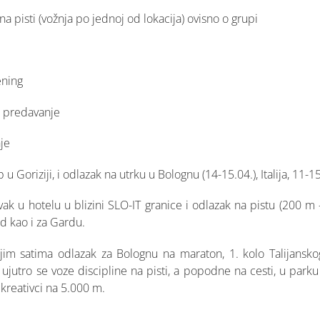
 na pisti (vožnja po jednoj od lokacija) ovisno o grupi
ening
li predavanje
je
u Goriziji, i odlazak na utrku u Bolognu (14-15.04.), Italija, 11-
ak u hotelu u blizini SLO-IT granice i odlazak na pistu (200 m – 
d kao i za Gardu.
njim satima odlazak za Bolognu na maraton, 1. kolo Talijansko
 ujutro se voze discipline na pisti, a popodne na cesti, u park
rekreativci na 5.000 m.