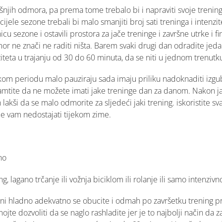
šnjih odmora, pa prema tome trebalo bi i napraviti svoje treninge
cijele sezone trebali bi malo smanjiti broj sati treninga i intenz
icu sezone i ostavili prostora za jače treninge i završne utrke i 
r ne znači ne raditi ništa. Barem svaki drugi dan odradite jedan
iteta u trajanju od 30 do 60 minuta, da se niti u jednom trenut
kom periodu malo pauziraju sada imaju priliku nadoknaditi izgub
amtite da ne možete imati jake treninge dan za danom. Nakon ja
 lakši da se malo odmorite za sljedeći jaki trening. iskoristite s
će vam nedostajati tijekom zime.
no
g, lagano trčanje ili vožnja biciklom ili rolanje ili samo intenzivn
ani hladno adekvatno se obucite i odmah po završetku trening pr
mojte dozvoliti da se naglo rashladite jer je to najbolji način da 