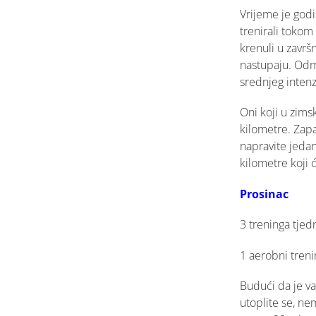
Vrijeme je godi
trenirali tokom 
krenuli u završn
nastupaju. Odmo
srednjeg intenz
Oni koji u zims
kilometre. Zap
napravite jedan
kilometre koji 
Prosinac
3 treninga tjed
1 aerobni trenin
Budući da je v
utoplite se, ne