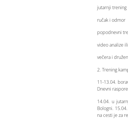
jutarnji trening
ručak i odmor
popodnevni tr
video analize i
večera i družen
2. Trening kamp 
11-13.04. borav
Dnevni raspore
14.04. u jutar
Bologni. 15.04.
na cesti je za 