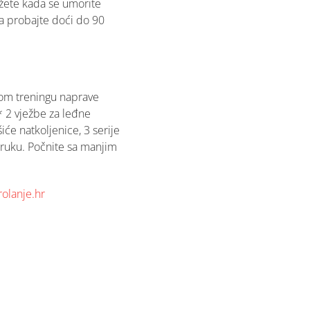
žete kada se umorite
nda probajte doći do 90
dnom treningu naprave
* 2 vježbe za leđne
iće natkoljenice, 3 serije
e ruku. Počnite sa manjim
olanje.hr