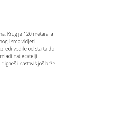
a. Krug je 120 metara, a
 mogli smo vidjeti
azredi vodile od starta do
 mladi natjecatelji
 digneš i nastaviš još brže