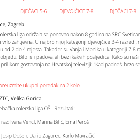
6
DJEČACI 5-6
DJEVOJČICE 7-8
DJEČACI 7-8
ice, Zagreb
olerska liga održala se ponovno nakon 8 godina na SRC Sveticam
i vrlo zahtjevna. U najbrojnijoj kategoriji djevojčice 3-4 razredi,
u od 2 do 4 mjesta. Također su Vanja i Monika u kategoriji 7-8 r
objedu. Bilo je i padova, ali bez ikakvih posljedica. Kako su naši
 prilikom gostovanja na Hrvatskoj televiziji: “Kad padneš. brzo se
preuzmite ukupni poredak na 2 kolo
 ZTC, Velika Gorica
rebačka rolerska liga OŠ. Rezultati:
 raz: Ivana Vencl, Marina Bilić, Ema Peroš
: Josip Došen, Dario Zagorec, Karlo Mavračić