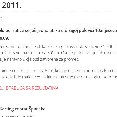
 2011.
11
lu održat će se još jedna utrka u drugoj polovici 10.mjesec
8.09.
a redom održana je utrka kod King Crossa. Staza dužine 1.000 m 
oštar zavoj na okretu, na 500 m. Ovo je jedna od rjetkih utrka L
a je naravno u cjelosti zatvorena za promet.
pio je i u fitness utrci na 5km, koja je uslijedila odmah nakon ut
zreda bilo malo teže na fitness utrci, je rse nisu stigli u potpun
U JE TABLICA SA REZULTATIMA
, Karting centar Špansko