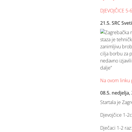
DJEVOJČICE 5-
21.5. SRC Svet
Zagrebačka r
staza je tehničk
zanimljivu brob
cilja borbu za p
nedavno izjavili
dalje”
Na ovom linku 
08.5. nedjelja,
Startala je Zag
Djevojčice 1-2c
Dječaci 1-2 raz