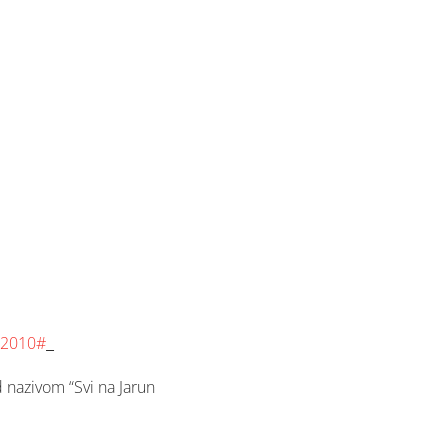
62010#
d nazivom “Svi na Jarun