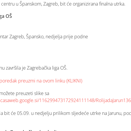
g centru u Španskom, Zagreb, bit će organizirana finalna utrka.
ga OŠ
entar Zagreb, Špansko, nedjelja prije podne
u završila je Zagrebačka liga OŠ.
 poredak preuzmi na ovom linku (KLIKNI)
možete preuzeti slike sa
picasaweb.google.si/116299473172924111148/RolijadaJarun13
a bit će 05.09. u nedjelju prilikom sljedeće utrke na Jarunu, po