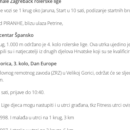
finale Zagrebačk rolerske lige
e vozi se 1 krug oko Jaruna, Start u 10 sati, podizanje startnih br
kod PIRANHE, blizu ulaza Petrine,
g centar Špansko
g, 1.000 m održano je 4. kolo rolerske lige. Ova utrka ujedino je
ili su i natjecatelji iz drugih djelova Hrvatske koji su se kvalifici
Gorica, 3. kolo, Dan Europe
lovnog remotnog zavoda (ZRZ) u Velikoj Gorici, održat će se slje
m.
 sati, prijave do 10:40.
Lige djeca mogu nastupiti i u utrci građana, tkz Fitness utrci ovi
98. I malađa u utrci na 1 krug, 3 km