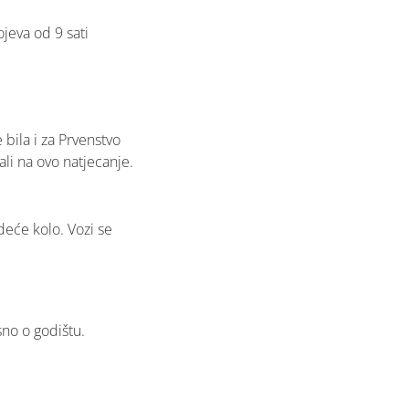
ojeva od 9 sati
 bila i za Prvenstvo
rali na ovo natjecanje.
deće kolo. Vozi se
sno o godištu.