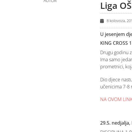
AUTOR
Liga OŠ
8 kolovoza, 20
U jesenjem dje
KING CROSS 1
Drugu godinu z
Ima samo jedan 
prometnici, koj
Dio djece nastu
učenicima 7-8 ra
NA OVOM LINK
29.5. nedjalja