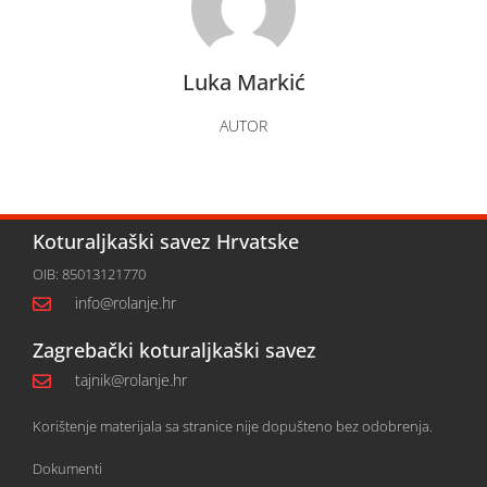
Luka Markić
AUTOR
Koturaljkaški savez Hrvatske
OIB: 85013121770
info@rolanje.hr
Zagrebački koturaljkaški savez
tajnik@rolanje.hr
Korištenje materijala sa stranice nije dopušteno bez odobrenja.
Dokumenti