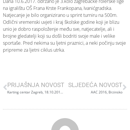
Dana 10.6.2017. održano je 3.kolo zagrebačke rolerske lige
na igralištu OŠ Frana Krste Frankopana, Ivanićgradska.
Natjecanje je bilo organizirano u sprint turniru na 500m.
Odlični vremenski uvjeti i kraj školske godine koji je blizu
unio je dobro raspoloženje među sve, natjecatelje, ali i
brojne gledatelji koji su došli bodriti svoje male i velike
sportaše. Pred nekima su ljetni praznici, a neki počinju svoje
pripreme za ljetni ciklus utrka.
PRIJAŠNJA NOVOST
SLJEDEĆA NOVOST
Karting centar Zagreb, 18.10.2015. finale Zagrebačke rolerske lige i Hrvatskog inline kupa,
AAC 2016, Brzinsko