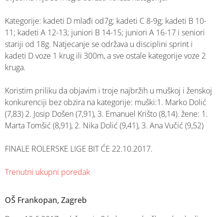
Kategorije: kadeti D mlađi od7g; kadeti C 8-9g; kadeti B 10-
11; kadeti A 12-13; juniori B 14-15; juniori A 16-17 i seniori
stariji od 18g. Natjecanje se održava u disciplini sprint i
kadeti D voze 1 krug ili 300m, a sve ostale kategorije voze 2
kruga.
Koristim priliku da objavim i troje najbržih u muškoj i ženskoj
konkurenciji bez obzira na kategorije: muški:1. Marko Dolić
(7,83) 2. Josip Došen (7,91), 3. Emanuel Krišto (8,14). žene: 1.
Marta Tomšić (8,91), 2. Nika Dolić (9,41), 3. Ana Vučić (9,52)
FINALE ROLERSKE LIGE BIT ĆE 22.10.2017.
Trenutni ukupni poredak
OŠ Frankopan, Zagreb