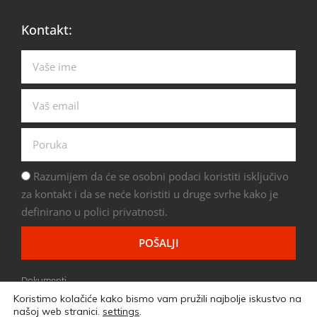
Kontakt:
Razumijem da će se osobni podaci koristiti isključivo
za kontakt i da se neće koristiti u druge svrhe kako je
definirano u polici privatnosti.
POŠALJI
Dokumenti
Koristimo kolačiće kako bismo vam pružili najbolje iskustvo na
našoj web stranici.
settings
.