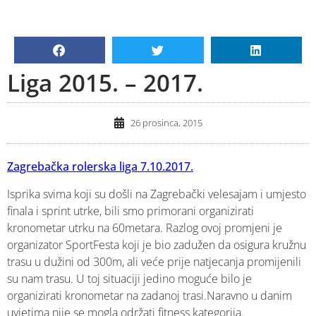
Liga 2015. – 2017.
26 prosinca, 2015
Zagrebačka rolerska liga 7.10.2017.
Isprika svima koji su došli na Zagrebački velesajam i umjesto
finala i sprint utrke, bili smo primorani organizirati
kronometar utrku na 60metara. Razlog ovoj promjeni je
organizator SportFesta koji je bio zadužen da osigura kružnu
trasu u dužini od 300m, ali veće prije natjecanja promijenili
su nam trasu. U toj situaciji jedino moguće bilo je
organizirati kronometar na zadanoj trasi.Naravno u danim
uvjetima nije se mogla održati fitness kategorija.