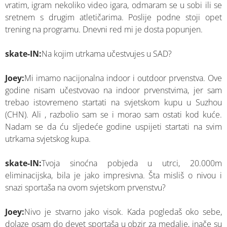
vratim, igram nekoliko video igara, odmaram se u sobi ili se
sretnem s drugim atletičarima. Poslije podne stoji opet
trening na programu. Dnevni red mi je dosta popunjen.
skate-IN:
Na kojim utrkama učestvujes u SAD?
Joey:
Mi imamo nacijonalna indoor i outdoor prvenstva. Ove
godine nisam učestvovao na indoor prvenstvima, jer sam
trebao istovremeno startati na svjetskom kupu u Suzhou
(CHN). Ali , razbolio sam se i morao sam ostati kod kuće.
Nadam se da ću sljedeće godine uspijeti startati na svim
utrkama svjetskog kupa.
skate-IN:
Tvoja sinoćna pobjeda u utrci, 20.000m
eliminacijska, bila je jako impresivna. Šta misliš o nivou i
snazi sportaša na ovom svjetskom prvenstvu?
Joey:
Nivo je stvarno jako visok. Kada pogledaš oko sebe,
dolaze osam do devet sportaša u obzir za medalje, inače su