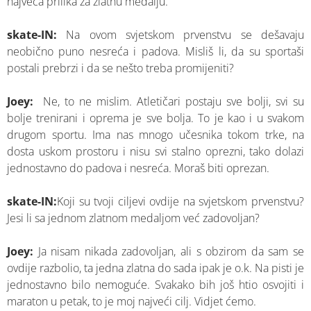
najveća prilika za zlatnu medalju.
skate-IN:
Na ovom svjetskom prvenstvu se dešavaju
neobično puno nesreća i padova. Misliš li, da su sportaši
postali prebrzi i da se nešto treba promijeniti?
Joey:
Ne, to ne mislim. Atletičari postaju sve bolji, svi su
bolje trenirani i oprema je sve bolja. To je kao i u svakom
drugom sportu. Ima nas mnogo učesnika tokom trke, na
dosta uskom prostoru i nisu svi stalno oprezni, tako dolazi
jednostavno do padova i nesreća. Moraš biti oprezan.
skate-IN:
Koji su tvoji ciljevi ovdije na svjetskom prvenstvu?
Jesi li sa jednom zlatnom medaljom već zadovoljan?
Joey:
Ja nisam nikada zadovoljan, ali s obzirom da sam se
ovdije razbolio, ta jedna zlatna do sada ipak je o.k. Na pisti je
jednostavno bilo nemoguće. Svakako bih još htio osvojiti i
maraton u petak, to je moj najveći cilj. Vidjet ćemo.