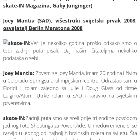
skate-IN Magazina, Gaby Junginger)
Joey Mantia (SAD), višestruki svijetski prvak 2008,
osvajatelj Berlin Maratona 2008
skate-IN:
Već je nekoliko godina prošlo odkako smo o
tebi zadnji puta pisali. Daj našim čitateljima nekoliko
podataka o sebi.
Joey Mantia:
Zovem se Joey Mantia, imam 20 godina i živim
u Colorado Springsu u olimpijskom centru. Odrastao sam u
Floridi i rolam zajedno sa Julie i Doug Glass od firme
Luigino/Atom. Utrke rolam u SAD i naravno na svjetskim
prvenstvima.
skate-IN:
Zadnji puta smo se sreli prije tri godine povodom
jednog Foto-Shootinga za Powerslide. U međuvremenu si se
razvijo u jednog od najboljih brzinskih rolera na svijetu. Šta