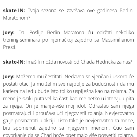
skate-IN:
Tvoja sezona se završava ove godinesa Berlin-
Maratonom?
Joey:
Da. Poslije Berlin Maratona ću održati nekoliko
trening-seminara po njemačkoj zajedno sa Massimilianom
Presti.
skate-IN:
Imaš li možda novosti od Chada Hedricka za nas?
Joey:
Možemo mu čestitati. Nedavno se vjenčao i uskoro će
postati otac. Ja mu želim sve najbolje za budućnost i da mu
kariera na ledu bude isto toliko uspiješna kao na rolama. Za
mene je svaki puta velika čast, kad me netko u intervjuu pita
za njega. On je manje-više moj idol. Odrastao sam njega
posmatrajući i proučavajući njegov stil rolanja. Nevjerovatno
ga je posmatrati u akciji. I isto tako je nevjerovatno za mene,
biti spomenut zajedno sa njegovim imenom. Čuo sam
govorkanje da se Chad hoće opet malo više posvetiti rolama.