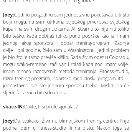
se tačno desilo tokom tih zadnjih tri godina?
Joey:
Godinu po godinu sam jednostavno pokušavao biti što
bolji mogu, na svim utrkama svjetskog prvenstva, svjetskog
kupa i na svim drugim utrkama. Ali stvarno to nije niti toliko
bilo teško, kada dobijaš toliko puno podrške kao ja. Imam
jednog jakog sponzora i dobar trening-program. Zadnje
dvije i pol godine, živio sam u Washingtonu. Jedini problem
je bio što je tamo previše kišilo. Sada živim opet u Coloradu,
mogu svakovremeno izaći van i rolati kada god imam volje.
Imam mnogo raznovrsnih metoda treniranja: Fitness-studio,
razni trening-programi, sportsko-medicinski program itd. –
jednostavno sve što jednom sportašu treba. Mislim da će
sljedeća sezona biti vrlo dobra.
skate-IN:
Dakle, ti si profesijonalac?
Joey:
Da, svakako. Živim u olimpijskom trening-centru. Prije
podne idem u fitness-studio ili na pistu. Nakon toga se