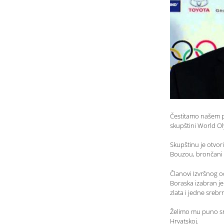
Čestitamo našem pr
skupštini World Oly
Skupštinu je otvo
Bouzou, brončani 
Članovi Izvršnog o
Boraska izabran je
zlata i jedne sreb
Želimo mu puno sre
Hrvatskoj.