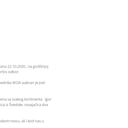
ana 22.10.2020., na godišnjoj
vršni odbor.
ednika WOA izabran je Joel
žena sa svakog kontinenta. Igor
ica iz Švedske, osvajačica dva
skom nivou, ali i kod nas u