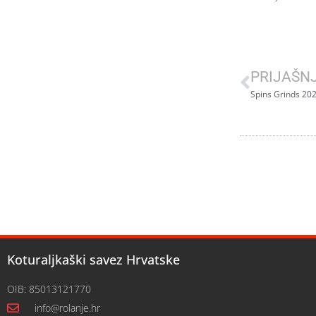
PRIJAŠN
Spins Grinds 20
Koturaljkaški savez Hrvatske
OIB: 85013121770
info@rolanje.hr