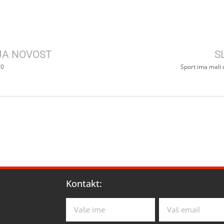
JA NOVOST
S
20
Sport ima mali 
Kontakt: