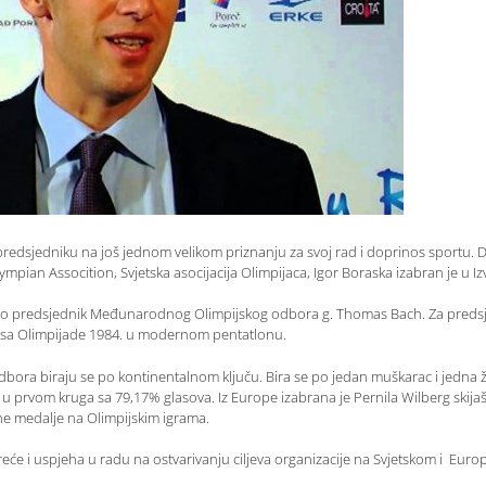
edsjedniku na još jednom velikom priznanju za svoj rad i doprinos sportu. D
mpian Assocition, Svjetska asocijacija Olimpijaca, Igor Boraska izabran je u Iz
rio predsjednik Međunarodnog Olimpijskog odbora g. Thomas Bach. Za predsj
sa Olimpijade 1984. u modernom pentatlonu.
dbora biraju se po kontinentalnom ključu. Bira se po jedan muškarac i jedna 
 u prvom kruga sa 79,17% glasova. Iz Europe izabrana je Pernila Wilberg skijaš
rne medalje na Olimpijskim igrama.
će i uspjeha u radu na ostvarivanju ciljeva organizacije na Svjetskom i Europ