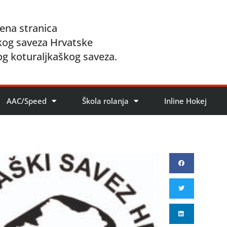
ena stranica
kog saveza Hrvatske
og koturaljkaškog saveza.
AAC/Speed
Škola rolanja
Inline Hokej