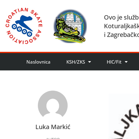
Ovo je služb
Koturaljkaš
i Zagrebačk
Naslovnica
KSH/ZKS
HIC/Fit
Luka Markić