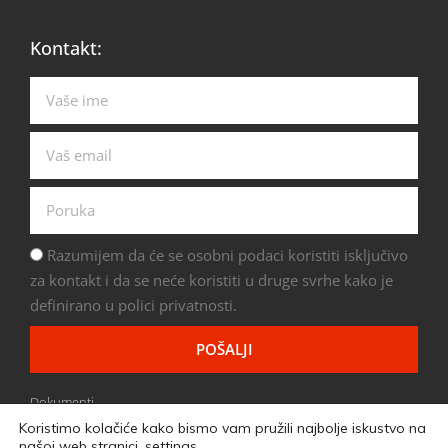
Kontakt:
Razumijem da će se osobni podaci koristiti isključivo
za kontakt i da se neće koristiti u druge svrhe kako je
definirano u polici privatnosti.
POŠALJI
Dokumenti
Koristimo kolačiće kako bismo vam pružili najbolje iskustvo na
našoj web stranici.
settings
.