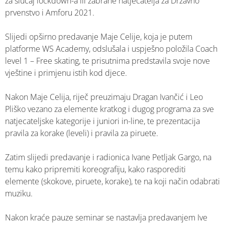
za slučaj lockdown-a ili zabrane natjecatelja za Državno
prvenstvo i Amforu 2021.
Slijedi opširno predavanje Maje Celije, koja je putem
platforme WS Academy, odslušala i uspješno položila Coach
level 1 – Free skating, te prisutnima predstavila svoje nove
vještine i primjenu istih kod djece.
Nakon Maje Celija, riječ preuzimaju Dragan Ivančić i Leo
Pliško vezano za elemente kratkog i dugog programa za sve
natjecateljske kategorije i juniori in-line, te prezentacija
pravila za korake (leveli) i pravila za piruete.
Zatim slijedi predavanje i radionica Ivane Petljak Gargo, na
temu kako pripremiti koreografiju, kako rasporediti
elemente (skokove, piruete, korake), te na koji način odabrati
muziku.
Nakon kraće pauze seminar se nastavlja predavanjem Ive