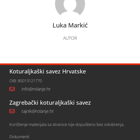
Luka Markić
AUTOR
Koturaljkaški savez Hrvatske
OIB: 85013121770
info@rolanje.hr
Zagrebački koturaljkaški savez
tajnik@rolanje.hr
Korištenje materijala sa stranice nije dopušteno bez odobrenja.
Dokumenti