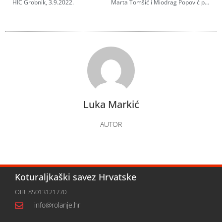
HIC Grobnik, 3.9.2022.
Marta Tomšić i Miodrag Popović pobjednici na Grobniku
Luka Markić
AUTOR
Koturaljkaški savez Hrvatske
OIB: 85013121770
info@rolanje.hr