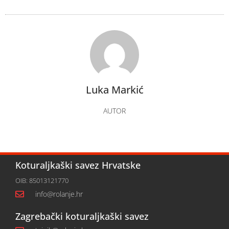
Luka Markić
AUTOR
Koturaljkaški savez Hrvatske
OIB: 85013121770
info@rolanje.hr
Zagrebački koturaljkaški savez