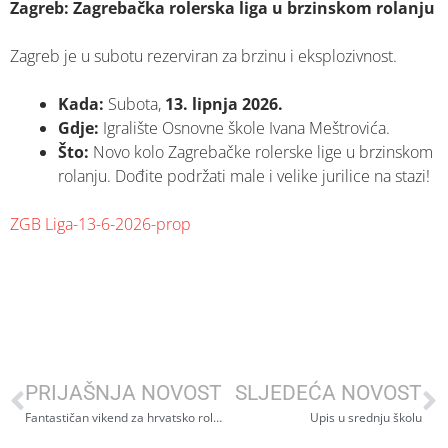
Zagreb: Zagrebačka rolerska liga u brzinskom rolanju
Zagreb je u subotu rezerviran za brzinu i eksplozivnost.
Kada:
Subota,
13. lipnja 2026.
Gdje:
Igralište Osnovne škole Ivana Meštrovića.
Što:
Novo kolo Zagrebačke rolerske lige u brzinskom
rolanju. Dođite podržati male i velike jurilice na stazi!
ZGB Liga-13-6-2026-prop
PRIJAŠNJA NOVOST
SLJEDEĆA NOVOST
Fantastičan vikend za hrvatsko rolanje: Tri zlata na europskim i svjetskim smotrama!
Upis u srednju školu