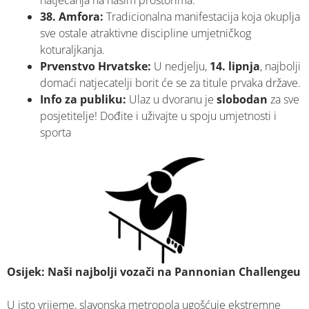
natjecanja na našim prostorima.
38. Amfora:
Tradicionalna manifestacija koja okuplja
sve ostale atraktivne discipline umjetničkog
koturaljkanja.
Prvenstvo Hrvatske:
U nedjelju,
14. lipnja
, najbolji
domaći natjecatelji borit će se za titule prvaka države.
Info za publiku:
Ulaz u dvoranu je
slobodan
za sve
posjetitelje! Dođite i uživajte u spoju umjetnosti i
sporta
Osijek: Naši najbolji vozači na Pannonian Challengeu
U isto vrijeme, slavonska metropola ugošćuje ekstremne