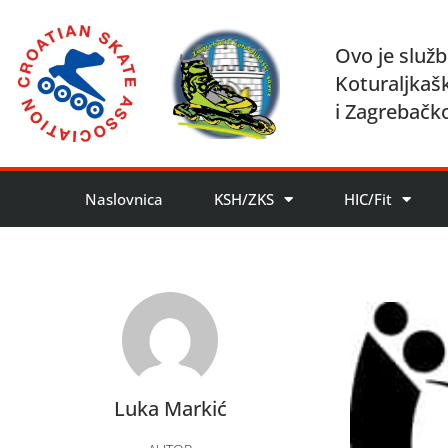
Ovo je služb
Koturaljkaš
i Zagrebačk
Naslovnica
KSH/ZKS
HIC/Fit
Luka Markić