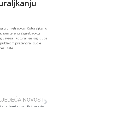
uraljkanju
ba u umjetničkom Koturaljkanju
ometnom terenu Zagrebačkog
g Saveza i Koturaljkaškog Kluba
publikom prezentirali svoje
rezultate.
LJEDEĆA NOVOST
Marta Tomšić osvojila 6.mjesto