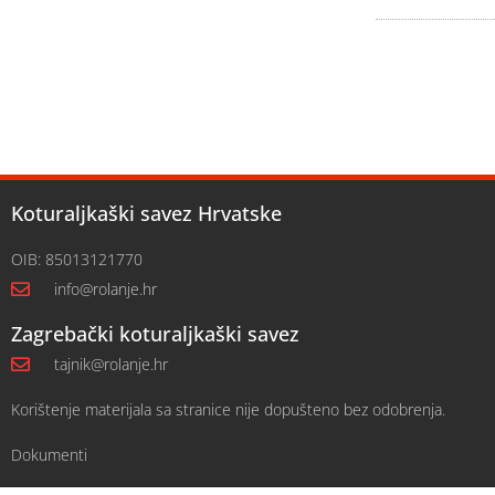
Koturaljkaški savez Hrvatske
OIB: 85013121770
info@rolanje.hr
Zagrebački koturaljkaški savez
tajnik@rolanje.hr
Korištenje materijala sa stranice nije dopušteno bez odobrenja.
Dokumenti