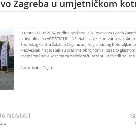
tvo Zagreba u umjetničkom kot
U utorak 11.06.2024. godine održano je 6. Prvenstvo Grada Zagre
u disciplinama ARTISTIC I INLINE. Natjecanje je održano na ruk
Sportskog Centra Šalata u Organizaciji Zagrebačkog Koturaljkaško
Medveščak. Natjecatelji su pred malobrojnom ali izrazito glasnom 
programe i nove kostime za nadolazeću sezonu i ostvarili odlične 
Autor: Ivana Gagro
JA NOVOST
S
kolu