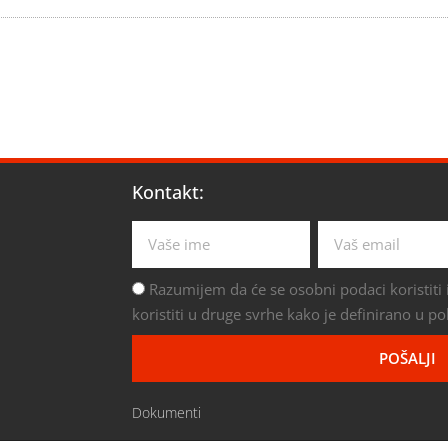
Kontakt:
Razumijem da će se osobni podaci koristiti i
koristiti u druge svrhe kako je definirano u pol
POŠALJI
Dokumenti