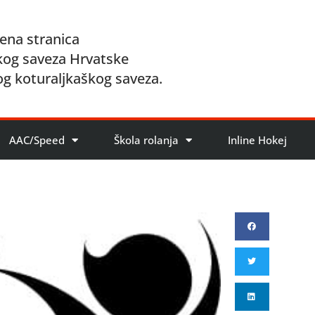
ena stranica
kog saveza Hrvatske
og koturaljkaškog saveza.
AAC/Speed
Škola rolanja
Inline Hokej