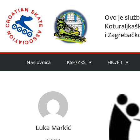
Ovo je služb
Koturaljkaš
i Zagrebačk
Naslovnica
KSH/ZKS
HIC/Fit
Luka Markić