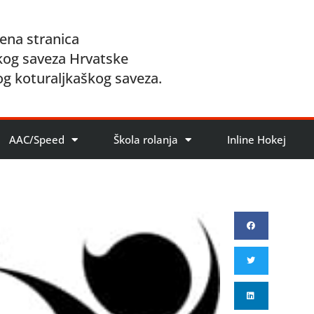
ena stranica
kog saveza Hrvatske
og koturaljkaškog saveza.
AAC/Speed
Škola rolanja
Inline Hokej