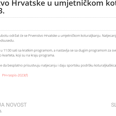
vo Hrvatske u umjetničkom kot
3.
ubotu održat će se Prvenstvo Hrvatske u umjetničkom koturaljkanju. Natjecanj
Podsusedu.
 u 11:00 sati sa kratkim programom, a nastavlja se sa dugim programom za sve 
tup kvarteta, koji su na kraju programa.
e da besplatno prisustvuju natjecanju i daju sportsku podršku koturaljkaškica
a:
PH-raspis-2023(f)
JA NOVOST
S
5.