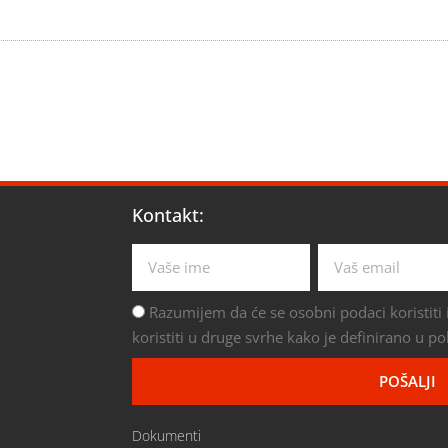
Kontakt:
Razumijem da će se osobni podaci koristiti i
koristiti u druge svrhe kako je definirano u pol
POŠALJI
Dokumenti