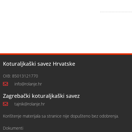
Koturaljkaški savez Hrvatske
OIB: 85013121770
info@rolanje.hr
Zagrebački koturaljkaški savez
tajnik@rolanje.hr
Korištenje materijala sa stranice nije dopušteno bez odobrenja.
Dokumenti