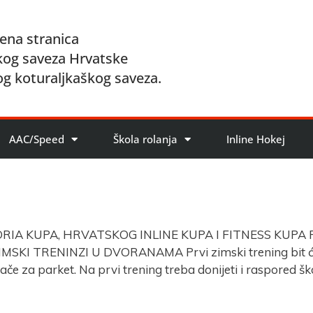
ena stranica
kog saveza Hrvatske
og koturaljkaškog saveza.
AAC/Speed
Škola rolanja
Inline Hokej
A KUPA, HRVATSKOG INLINE KUPA I FITNESS KUPA Počinju
U ZIMSKI TRENINZI U DVORANAMA Prvi zimski trening bit 
tače za parket. Na prvi trening treba donijeti i raspored š