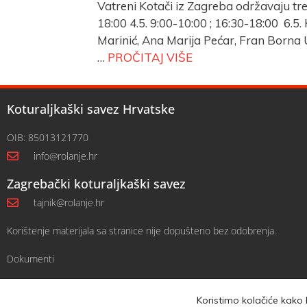
Vatreni Kotači iz Zagreba održavaju tre
18:00 4.5. 9:00-10:00 ; 16:30-18:00 6.
Marinić, Ana Marija Pećar, Fran Borna 
…
PROČITAJ VIŠE
Koturaljkaški savez Hrvatske
OIB: 85013121770
info@rolanje.hr
Zagrebački koturaljkaški savez
tajnik@rolanje.hr
Korištenje materijala sa stranice nije dopušteno bez odobrenja.
Dokumenti
Koristimo kolačiće kako 
© 2019 -
POLICA PRIVATNOSTI