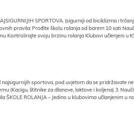
IGURNIJIH SPORTOVA. (sigurniji od biciklizma i trčanja) 
ovnih pravila: Prođite školu rolanja od barem 10 sati Nauč
 Kontrolirajte svoju brzinu rolanja Klubovi učlenjeni u KS
jsigurnijih sportova, pod uvjetom da se pridržavate nek
emu (Kacigu, štitnike za dlanove, laktove i koljena) 3. Nauči
vila ŠKOLE ROLANJA – Jedino u klubovima učlanjenim u n