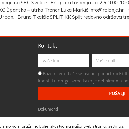
ninge na SRC Svetice: Program treninga za: 2.5. 9:00-10:00
5. KC Špansko – utrka Trener Luka Markić info@rolanje.hr 
Urban, i Bruno Tkalčić SPLIT KK Split redovno održava tr
Kontakt:
Razumijem da će se osobni podaci koristiti i
koristiti u druge svrhe kako je definirano u pol
POŠALJI
Dokumenti
bismo vam pružili najbolje iskustvo na našoj web stranici.
settings
.
DE