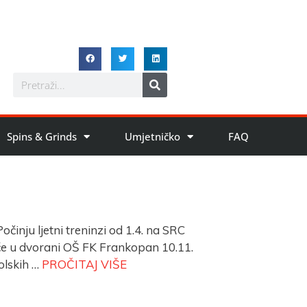
Spins & Grinds
Umjetničko
FAQ
 ljetni treninzi od 1.4. na SRC
će u dvorani OŠ FK Frankopan 10.11.
kolskih …
PROČITAJ VIŠE