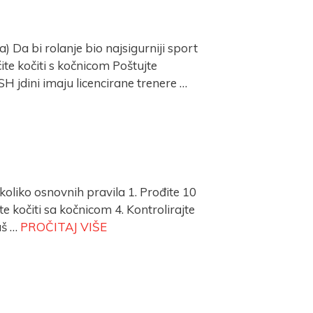
Da bi rolanje bio najsigurniji sport
ite kočiti s kočnicom Poštujte
H jdini imaju licencirane trenere …
oliko osnovnih pravila 1. Prođite 10
te kočiti sa kočnicom 4. Kontrolirajte
aš …
PROČITAJ VIŠE