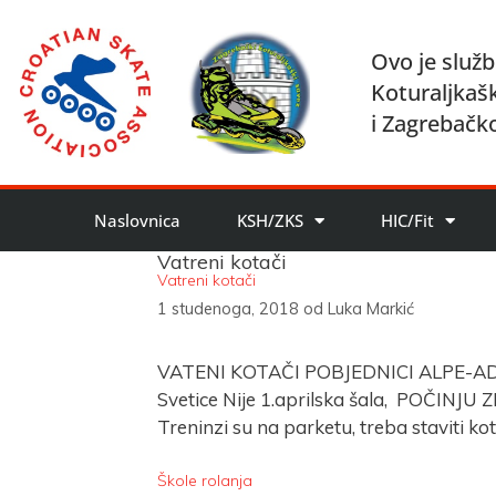
Ovo je služb
Koturaljkaš
i Zagrebačk
Naslovnica
KSH/ZKS
HIC/Fit
Vatreni kotači
Vatreni kotači
1 studenoga, 2018
od
Luka Markić
VATENI KOTAČI POBJEDNICI ALPE-ADRI
Svetice Nije 1.aprilska šala, POČINJ
Treninzi su na parketu, treba staviti ko
Škole rolanja