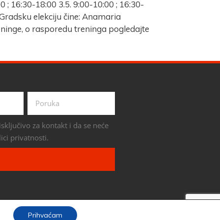
 ; 16:30-18:00 3.5. 9:00-10:00 ; 16:30-
Gradsku elekciju čine: Anamaria
eninge, o rasporedu treninga pogledajte
sključivo za kontakt i da se neće
ici privatnosti.
Prihvaćam
SIGNED AND DEVELOPED BY
INSERTIOWEB