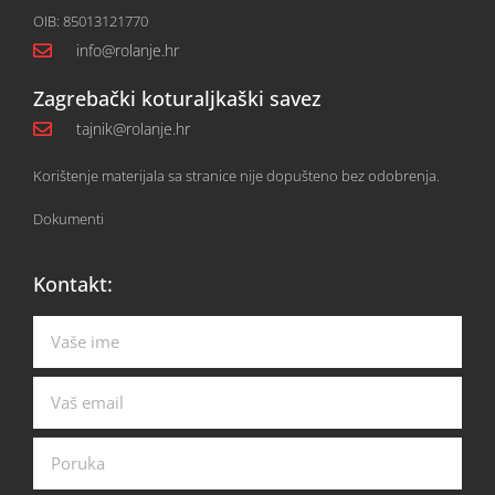
OIB: 85013121770
info@rolanje.hr
Zagrebački koturaljkaški savez
tajnik@rolanje.hr
Korištenje materijala sa stranice nije dopušteno bez odobrenja.
Dokumenti
Kontakt: