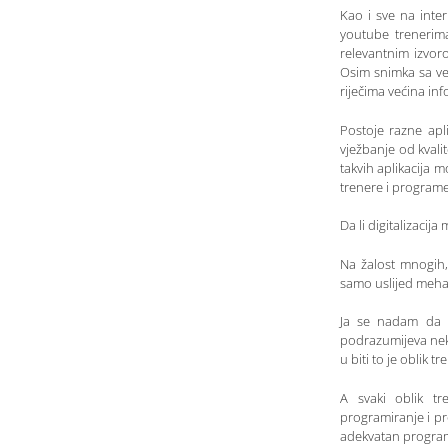
Kao i sve na inter
youtube trenerima
relevantnim izvor
Osim snimka sa vel
riječima većina in
Postoje razne apl
vježbanje od kvali
takvih aplikacija m
trenere i programe
Da li digitalizacij
Na žalost mnogih,
samo uslijed mehan
Ja se nadam da v
podrazumijeva neki
u biti to je oblik tr
A svaki oblik tr
programiranje i pr
adekvatan program 