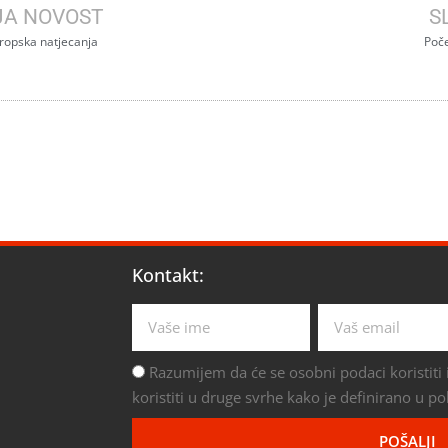
JA NOVOST
S
ropska natjecanja
Poče
Kontakt:
Razumijem da će se osobni podaci koristiti i
koristiti u druge svrhe kako je definirano u pol
POŠALJI