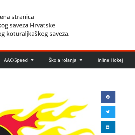
ena stranica
kog saveza Hrvatske
og koturaljkaškog saveza.
AAC/Speed
Škola rolanja
Inline Hokej