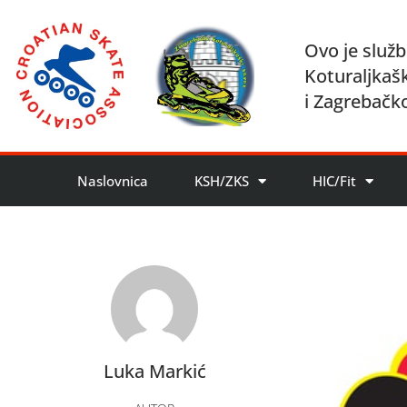
Ovo je služb
Koturaljkaš
i Zagrebačk
Naslovnica
KSH/ZKS
HIC/Fit
Luka Markić