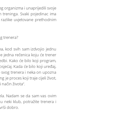
šeg organizma i unaprijedili svoje
m treninga. Svaki pojedinac ima
e razlike uvjetovane prethodnim
og trenera?
ima, kod svih sam izdvojio jednu
je jedna rečenica koju će trener
edbi. Kako će bilo koji program,
i osjećaj. Kada će bilo koji uređaj,
jte svog trenera i neka on upozna
 je proces koji traje cijeli život,
i način života“.
ijela. Nadam se da sam vas ovim
u neki klub, potražite trenera i
vrši dobro.