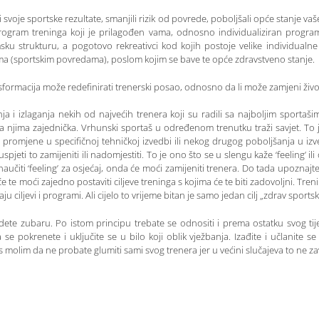
i svoje sportske rezultate, smanjili rizik od povrede, poboljšali opće stanje va
program treninga koji je prilagođen vama, odnosno individualiziran progra
sku strukturu, a pogotovo rekreativci kod kojih postoje velike individualn
ma (sportskim povredama), poslom kojim se bave te opće zdravstveno stanje.
ansformacija može redefinirati trenerski posao, odnosno da li može zamjeni živ
ja i izlaganja nekih od najvećih trenera koji su radili sa najboljim sportaš
a njima zajednička. Vrhunski sportaš u određenom trenutku traži savjet. To 
o promjene u specifičnoj tehničkoj izvedbi ili nekog drugog poboljšanja u izv
o uspjeti to zamijeniti ili nadomjestiti. To je ono što se u slengu kaže ‘feeling’ il
 naučiti ‘feeling’ za osjećaj, onda će moći zamijeniti trenera. Do tada upozna
 te moći zajedno postaviti ciljeve treninga s kojima će te biti zadovoljni. Trening
u ciljevi i programi. Ali cijelo to vrijeme bitan je samo jedan cilj „zdrav sportsk
idete zubaru. Po istom principu trebate se odnositi i prema ostatku svog t
e pokrenete i uključite se u bilo koji oblik vježbanja. Izađite i učlanite se 
s molim da ne probate glumiti sami svog trenera jer u većini slučajeva to ne za