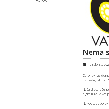
AUTOR
Nema s
10 svibnja, 20
Coronavirus donio 
može digitalizirati?
Naša djeca uče p
digitalizira, kakva
Na youtube pojavil