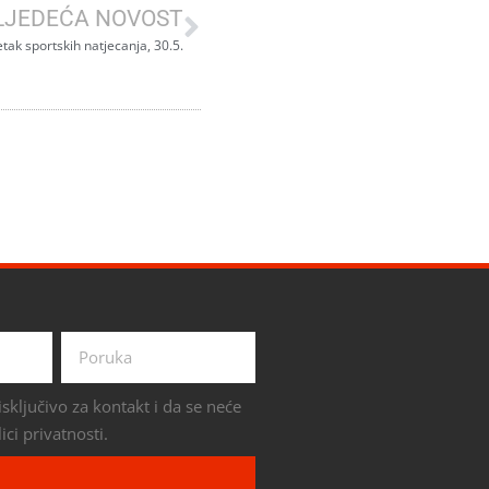
LJEDEĆA NOVOST
tak sportskih natjecanja, 30.5.
sključivo za kontakt i da se neće
ici privatnosti.