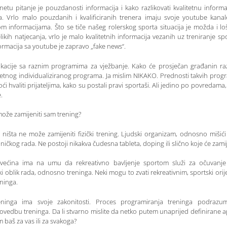
netu pitanje je pouzdanosti informacija i kako razlikovati kvalitetnu informac
. Vrlo malo pouzdanih i kvalificiranih trenera imaju svoje youtube kana
om informacijama. Što se tiče našeg rolerskog sporta situacija je možda i l
ikih natjecanja, vrlo je malo kvalitetnih informacija vezanih uz treniranje spo
formacija sa youtube je zapravo „fake news“.
ikacije sa raznim programima za vježbanje. Kako će prosječan građanin ra
tetnog individualiziranog programa. Ja mislim NIKAKO. Prednosti takvih progra
oći hvaliti prijateljima, kako su postali pravi sportaši. Ali jedino po povredama
.
a može zamijeniti sam trening?
 ništa ne može zamijeniti fizički trening. Ljudski organizam, odnosno mišić
ičkog rada. Ne postoji nikakva čudesna tableta, doping ili slično koje će zamij
ećina ima na umu da rekreativno bavljenje sportom služi za očuvanje 
 oblik rada, odnosno treninga. Neki mogu to zvati rekreativnim, sportski orije
eninga.
eninga ima svoje zakonitosti. Proces programiranja treninga podrazumij
ovedbu treninga. Da li stvarno mislite da netko putem unaprijed definirane a
baš za vas ili za svakoga?