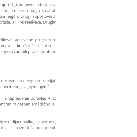
iju od „fake news“. Isto je i sa
le, koji se onda mogu smatrati
ošija nego u drugim sportovima.
rtaša, ali i rekreativaca. Drugim
zlikovati adekvatan program za
ma je jedino što će se korisnici
, koje su zaradili prateći youtube
i u organizmu mogu se razvijati
eniti trening sa „sjedenjem“.
i unaprjeđenje zdravlja. A to
ntiranim vježbanjem i slično, ali
eva dijagnostiku, planiranje,
plikacije može slučajno pogoditi