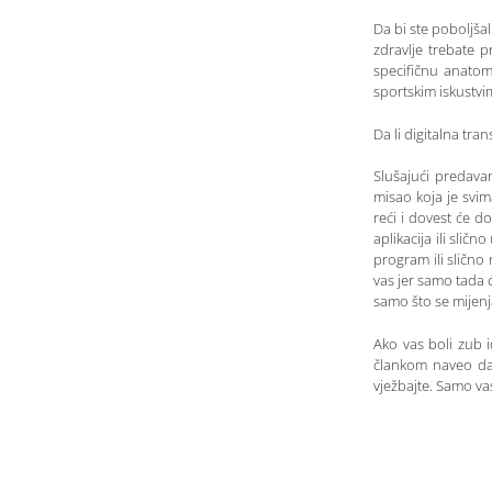
Da bi ste poboljšal
zdravlje trebate 
specifičnu anatom
sportskim iskustvi
Da li digitalna tr
Slušajući predavan
misao koja je svim
reći i dovest će d
aplikacija ili sličn
program ili slično
vas jer samo tada će
samo što se mijenjaj
Ako vas boli zub 
člankom naveo da s
vježbajte. Samo va