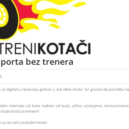
porta bez trenera
20
je digitalnu revoluciju gotovo u sve sfere života. Svi govore da povratka na
utem interneta od kuće, radimo od kuće, učimo, poslujemo, komuniciramo,
 je budućnost za trenere?
i su se razni youtube treneri.