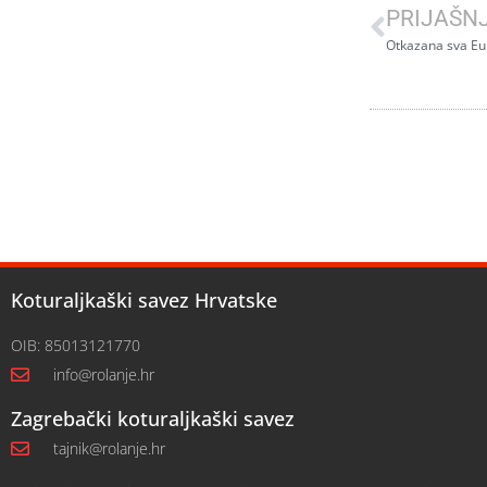
PRIJAŠN
Otkazana sva Eu
Koturaljkaški savez Hrvatske
OIB: 85013121770
info@rolanje.hr
Zagrebački koturaljkaški savez
tajnik@rolanje.hr