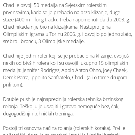
Chad je osvoji 50 medalja na Svjetskim rolerskim
prvenstvima, kada se je prebacio na brzo klizanje, duge
staze (400 m – long track). Treba napomenuti da do 2003. g.
Chad nikada nije bio na klizaljkama. Nastupio je na
Olimpijskim igrama u Torinu 2006. g. i osvojio po jedno zlato,
srebro i broncu, 3 Olimpijske medalje.
Chad nije jedini roler koji se je prebacio na klizanje, evo još
nekih od bivših rolera koji su osvojili ukupno 15 olimpijskih
medalja: Jennifer Rodrigez, Apolo Anton Ohno, Joey Cheek,
Derek Parra, Ippolito Sanfratelo, Chad.. (ali o tome drugom
prilikom).
Double push je najnaprednija rolerska tehnika brzinskog
rolanja. Teško ju je usvojiti i gotovo nemoguće bez, čak,
dugogodišnjih tehničkih treninga.
Postoji tri osnovna načina rolanja (rolerskih koraka). Prvi je