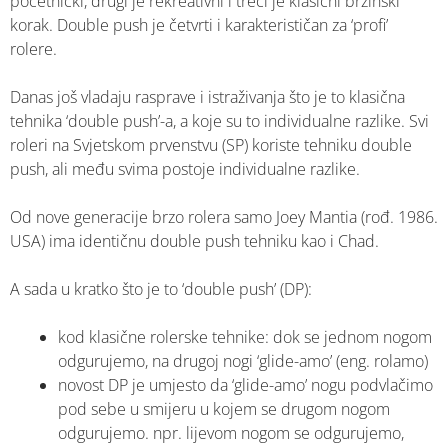
početnički, drugi je rekreativni i treći je klasični brzinski
korak. Double push je četvrti i karakterističan za ‘profi’
rolere.
Danas još vladaju rasprave i istraživanja što je to klasična
tehnika ‘double push’-a, a koje su to individualne razlike. Svi
roleri na Svjetskom prvenstvu (SP) koriste tehniku double
push, ali među svima postoje individualne razlike.
Od nove generacije brzo rolera samo Joey Mantia (rođ. 1986.
USA) ima identičnu double push tehniku kao i Chad.
A sada u kratko što je to ‘double push’ (DP):
kod klasične rolerske tehnike: dok se jednom nogom
odgurujemo, na drugoj nogi ‘glide-amo’ (eng. rolamo)
novost DP je umjesto da ‘glide-amo’ nogu podvlačimo
pod sebe u smijeru u kojem se drugom nogom
odgurujemo. npr. lijevom nogom se odgurujemo,