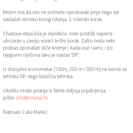
Molim Vas da ovo ne počnete isprobavati prije nego ste
savladali tehniku brzog rolanja, 3. rolerski korak.
Chadova ideja bila je slijedeća: roler postiže najveće
ubrzanje u zavoju vozeći križni korak. Zašto onda nebi
probao oponašati sliče kretnje i kada vozi ravno, i po
njegovim riječima tako je nastao ‘DP’.
U disciplini kronometar (100m, 200 m i 300 m) ne koristi se
tehnika DP, nego klasična tehnika.
Ukoliko imate pitanja ili želite daljnja pojašnjenja,
pišite
info@rolanje.hr
Napisao: Luka Markić