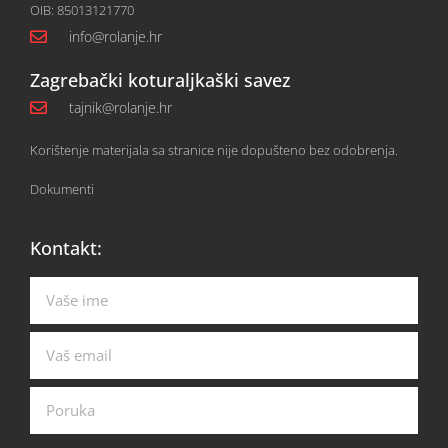
OIB: 85013121770
info@rolanje.hr
Zagrebački koturaljkaški savez
tajnik@rolanje.hr
Korištenje materijala sa stranice nije dopušteno bez odobrenja.
Dokumenti
Kontakt: