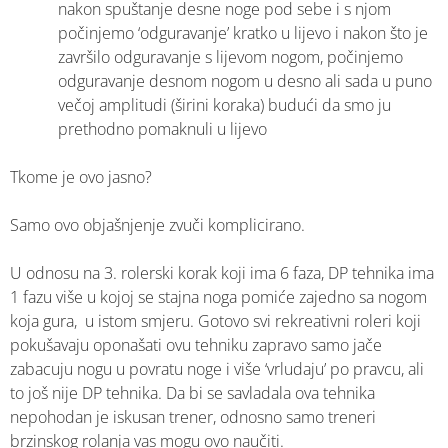
nakon spuštanje desne noge pod sebe i s njom
počinjemo ‘odguravanje’ kratko u lijevo i nakon što je
završilo odguravanje s lijevom nogom, počinjemo
odguravanje desnom nogom u desno ali sada u puno
večoj amplitudi (širini koraka) budući da smo ju
prethodno pomaknuli u lijevo
Tkome je ovo jasno?
Samo ovo objašnjenje zvuči komplicirano.
U odnosu na 3. rolerski korak koji ima 6 faza, DP tehnika ima
1 fazu više u kojoj se stajna noga pomiće zajedno sa nogom
koja gura, u istom smjeru. Gotovo svi rekreativni roleri koji
pokušavaju oponašati ovu tehniku zapravo samo jače
zabacuju nogu u povratu noge i više ‘vrludaju’ po pravcu, ali
to još nije DP tehnika. Da bi se savladala ova tehnika
nepohodan je iskusan trener, odnosno samo treneri
brzinskog rolanja vas mogu ovo naučiti.